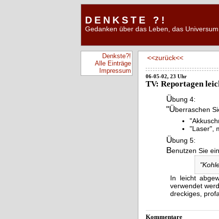
DENKSTE ?!
Gedanken über das Leben, das Universum 
Denkste?!
<<zurück<<
Alle Einträge
Impressum
06-05-02, 23 Uhr
TV: Reportagen leic
Ü
bung 4:
"Ü
berraschen Si
"Akkusch
"Laser",
Ü
bung 5:
B
enutzen Sie ei
"Kohl
In leicht abge
verwendet werde
dreckiges, pro
Kommentare