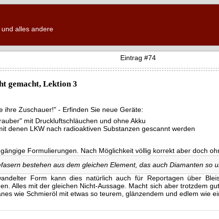
und alles andere
Eintrag #74
ht gemacht, Lektion 3
e ihre Zuschauer!" - Erfinden Sie neue Geräte:
rauber" mit Druckluftschläuchen und ohne Akku
 mit denen LKW nach radioaktiven Substanzen gescannt werden
ngängige Formulierungen. Nach Möglichkeit völlig korrekt aber doch o
efasern bestehen aus dem gleichen Element, das auch Diamanten so un
wandelter Form kann dies natürlich auch für Reportagen über Bleisti
n. Alles mit der gleichen Nicht-Aussage. Macht sich aber trotzdem g
fanes wie Schmieröl mit etwas so teurem, glänzendem und edlem wie e