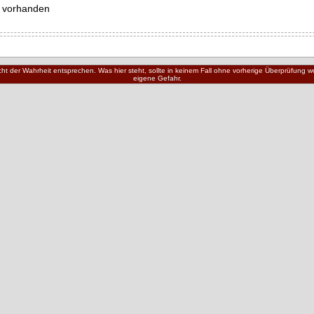
 vorhanden
nicht der Wahrheit entsprechen. Was hier steht, sollte in keinem Fall ohne vorherige Überprüfung
eigene Gefahr.