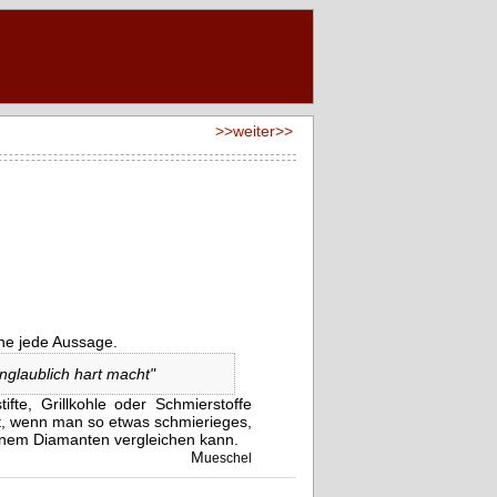
>>weiter>>
hne jede Aussage.
glaublich hart macht"
fte, Grillkohle oder Schmierstoffe
ut, wenn man so etwas schmierieges,
inem Diamanten vergleichen kann.
M
ueschel