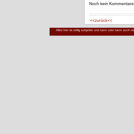
Noch kein Kommentare
<<zurück<<
Alles hier ist völlig subjektiv und kann oder kann auch 