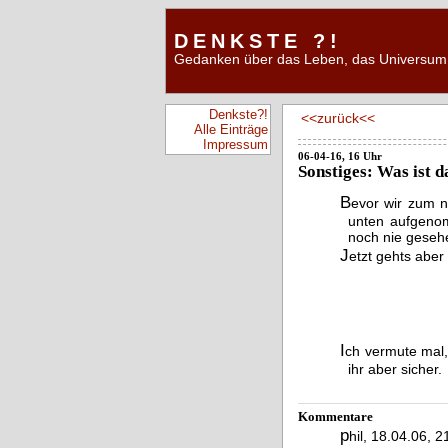
DENKSTE ?!
Gedanken über das Leben, das Universum 
Denkste?!
<<zurück<<
Alle Einträge
Impressum
06-04-16, 16 Uhr
Sonstiges: Was ist d
B
evor wir zum n
unten aufgenom
noch nie geseh
J
etzt gehts aber
I
ch vermute mal,
ihr aber sicher.
Kommentare
p
hil, 18.04.06, 2