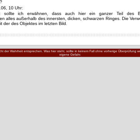
r?
.06, 10 Uhr:
cht sollte ich erwähnen, dass auch hier ein ganzer Teil des B
alles außerhalb des innersten, dicken, schwarzen Ringes. Die Verw
t der des Objektes im letzten Bild.
nicht der Wahrheit entsprechen. Was hier steht, sollte in keinem Fall ohne vorherige Überprüfung
eigene Gefahr.