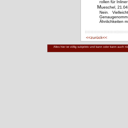
rollen für Inline
M
ueschel, 21.04
Nein. Viellei
Genaugenommen 
Ähnlichkeiten mi
<<zurück<<
Alles hier ist völlig subjektiv und kann oder kann auch 