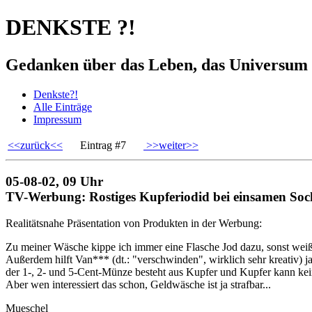
DENKSTE ?!
Gedanken über das Leben, das Universum 
Denkste?!
Alle Einträge
Impressum
<<zurück<<
Eintrag #7
>>weiter>>
05-08-02, 09 Uhr
TV-Werbung: Rostiges Kupferiodid bei einsamen So
Realitätsnahe Präsentation von Produkten in der Werbung:
Zu meiner Wäsche kippe ich immer eine Flasche Jod dazu, sonst weiß i
Außerdem hilft Van*** (dt.: "verschwinden", wirklich sehr kreativ) 
der 1-, 2- und 5-Cent-Münze besteht aus Kupfer und Kupfer kann kein
Aber wen interessiert das schon, Geldwäsche ist ja strafbar...
Mueschel