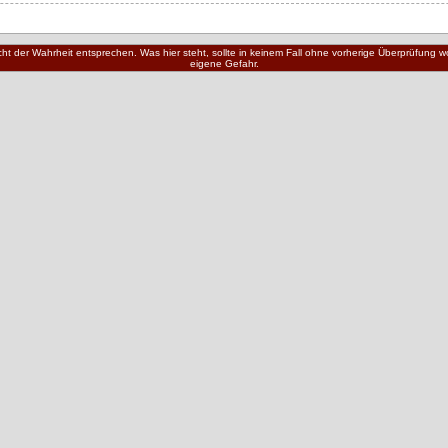
nicht der Wahrheit entsprechen. Was hier steht, sollte in keinem Fall ohne vorherige Überprüfung
eigene Gefahr.