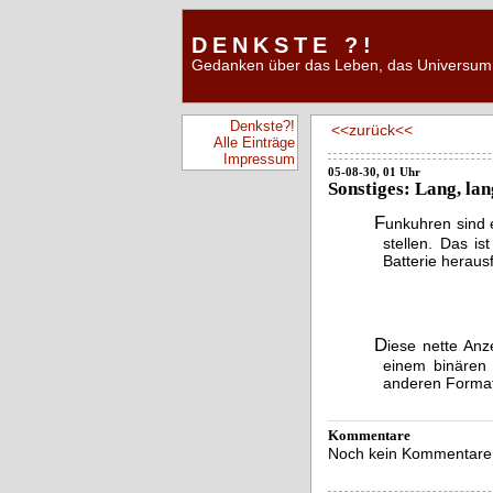
DENKSTE ?!
Gedanken über das Leben, das Universum 
Denkste?!
<<zurück<<
Alle Einträge
Impressum
05-08-30, 01 Uhr
Sonstiges: Lang, lang
F
unkuhren sind 
stellen. Das i
Batterie heraus
D
iese nette An
einem binären 
anderen Format,
Kommentare
Noch kein Kommentare